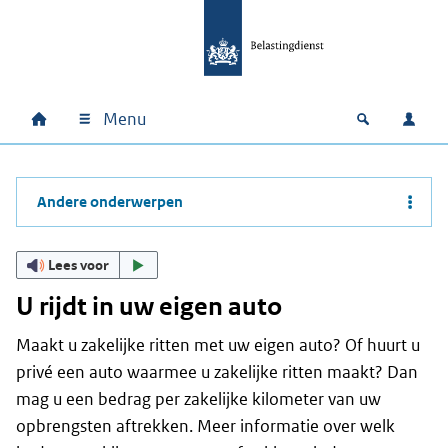
Ga naar hoofdinhoud
Ga direct naar hoofdnavigatie
Ga direct naar footer
Menu
Home
Open zoek
Inlo
Hoofdnavigatie
Andere onderwerpen
Lees voor
U rijdt in uw eigen auto
Maakt u zakelijke ritten met uw eigen auto? Of huurt u
privé een auto waarmee u zakelijke ritten maakt? Dan
mag u een bedrag per zakelijke kilometer van uw
opbrengsten aftrekken. Meer informatie over welk