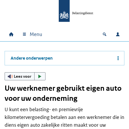
Ga naar hoofdinhoud
Ga direct naar hoofdnavigatie
Ga direct naar footer
Menu
Home
Open zoek
Inlo
Hoofdnavigatie
Andere onderwerpen
Lees voor
Uw werknemer gebruikt eigen auto
voor uw onderneming
U kunt een belasting- en premievrije
kilometervergoeding betalen aan een werknemer die in
diens eigen auto zakelijke ritten maakt voor uw