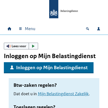
Ga naar hoofdinhoud
Ga direct naar hoofdnavigatie
Ga direct naar footer
Menu
Home
Open zoek
Inlo
Hoofdnavigatie
Lees voor
Inloggen op Mijn Belastingdienst
Inloggen op Mijn Belastingdienst
Btw-zaken regelen?
Dat doet u in
Mijn Belastingdienst Zakelijk
.
Toeslagen regelen?