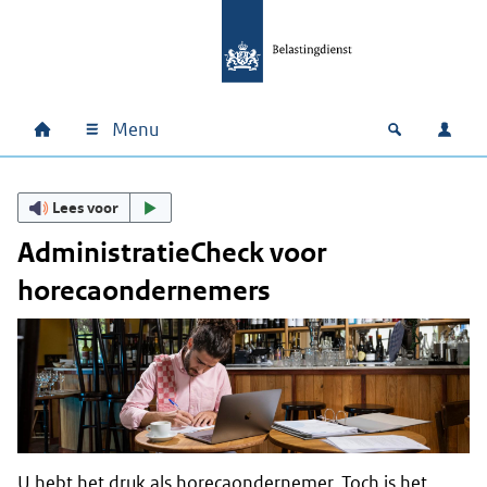
Ga naar hoofdinhoud
Ga direct naar hoofdnavigatie
Ga direct naar footer
Menu
Home
Open zoek
Inlo
Hoofdnavigatie
Lees voor
AdministratieCheck voor
horecaondernemers
U hebt het druk als horecaondernemer. Toch is het