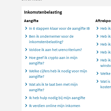
Inkomstenbelasting
Aangifte
Aftrekpo
In 6 stappen klaar voor de aangifte IB
Heb ik
Ben ik ondernemer voor de
Heb ik
inkomstenbelasting?
Heb ik
Voldoe ik aan het urencriterium?
Heb ik
Hoe geef ik crypto aan in mijn
Heb ik
aangifte?
winstvr
Welke cijfers heb ik nodig voor mijn
Welke 
aangifte?
Wat is 
Wat als ik te laat ben met mijn
kosten
aangifte?
Ik heb hulp nodig bij mijn aangifte
Ik verdien online mijn inkomen