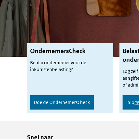
OndernemersCheck
Belas
onder
Bent u ondernemer voor de
inkomstenbelasting?
Log zelf
aangifte
of admin
Doe de OndernemersCheck
Inlog
Snel naar