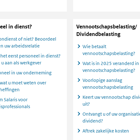
eel in dienst?
Vennootschapsbelasting/
Dividendbelasting
ondienst of niet? Beoordeel
n uw arbeidsrelatie
Wie betaalt
vennootschapsbelasting?
het eerst personeel in dienst?
 u aan als werkgever
Wat is in 2025 veranderd in
vennootschapsbelasting?
oneel in uw onderneming
Voorlopige aanslag
 wat u moet weten over
vennootschapsbelasting
heffingen
Keert uw vennootschap div
m Salaris voor
uit?
isprofessionals
Ontvangt u of uw organisati
dividend?
Aftrek zakelijke kosten