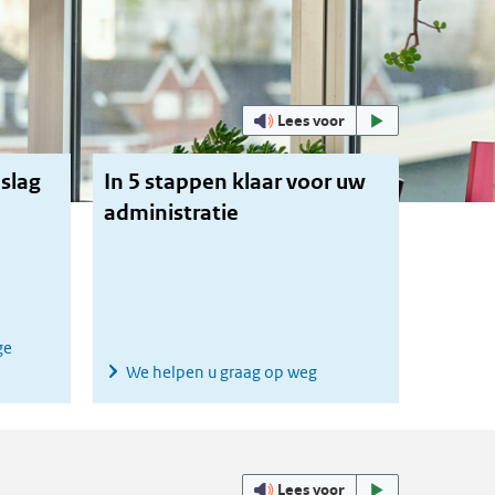
Uitgelicht
Lees voor
slag
In 5 stappen klaar voor uw
administratie
ge
We helpen u graag op weg
Lees voor