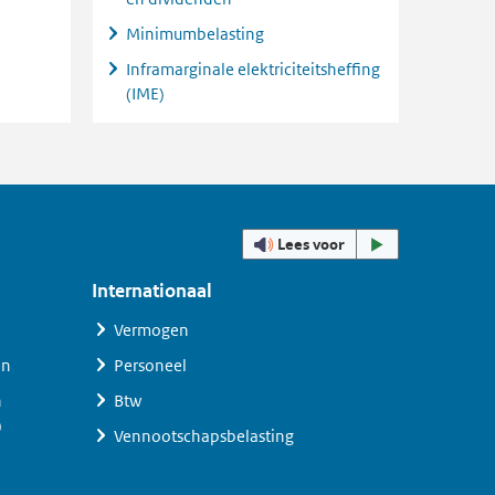
Minimumbelasting
Inframarginale elektriciteitsheffing
(IME)
Lees voor
Internationaal
Vermogen
en
Personeel
n
Btw
)
Vennootschapsbelasting