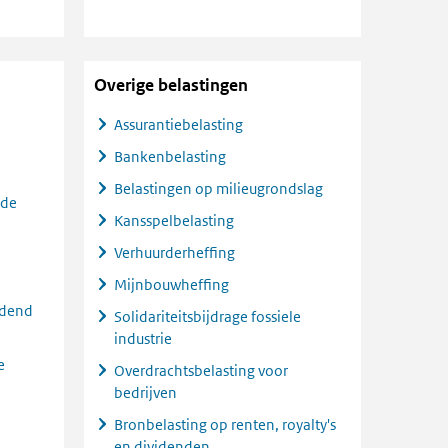
Overige belastingen
Assurantiebelasting
Bankenbelasting
Belastingen op milieugrondslag
 de
Kansspelbelasting
Verhuurderheffing
Mijnbouwheffing
idend
Solidariteitsbijdrage fossiele
industrie
e
Overdrachtsbelasting voor
bedrijven
Bronbelasting op renten, royalty's
en dividenden