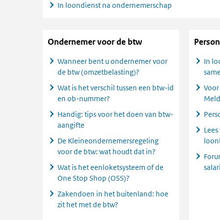
In loondienst na ondernemerschap
Ondernemer voor de btw
Person
Wanneer bent u ondernemer voor
In lo
de btw (omzetbelasting)?
same
Wat is het verschil tussen een btw-id
Voor 
en ob-nummer?
Meld
Handig: tips voor het doen van btw-
Pers
aangifte
Lees
De Kleineondernemersregeling
loon
voor de btw: wat houdt dat in?
Foru
Wat is het eenloketsysteem of de
salar
One Stop Shop (OSS)?
Zakendoen in het buitenland: hoe
zit het met de btw?