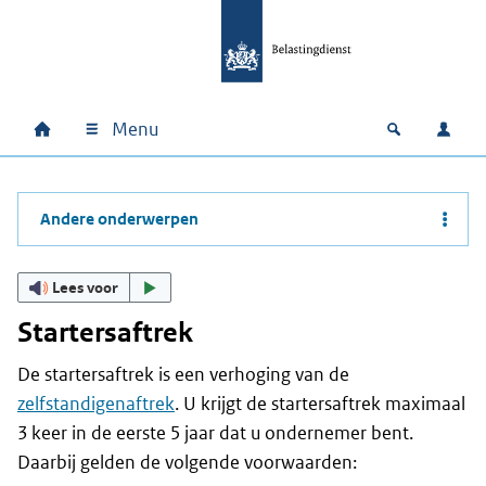
Ga naar hoofdinhoud
Ga direct naar hoofdnavigatie
Ga direct naar footer
Menu
Home
Open zoek
Inlo
Hoofdnavigatie
Andere onderwerpen
Lees voor
Startersaftrek
De startersaftrek is een verhoging van de
zelfstandigenaftrek
. U krijgt de startersaftrek maximaal
3 keer in de eerste 5 jaar dat u ondernemer bent.
Daarbij gelden de volgende voorwaarden: