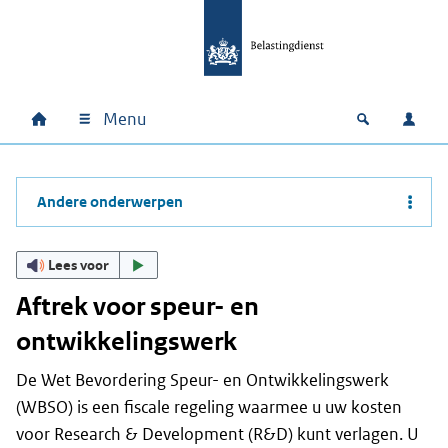
Ga naar hoofdinhoud
Ga direct naar hoofdnavigatie
Ga direct naar footer
Menu
Home
Open zoek
Inlo
Hoofdnavigatie
Andere onderwerpen
Lees voor
Aftrek voor speur- en
ontwikkelingswerk
De Wet Bevordering Speur- en Ontwikkelingswerk
(WBSO) is een fiscale regeling waarmee u uw kosten
voor Research & Development (R&D) kunt verlagen. U