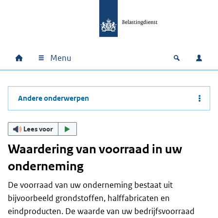
Ga naar hoofdinhoud
Ga direct naar hoofdnavigatie
Ga direct naar footer
Menu
Home
Open zoek
Inlo
Hoofdnavigatie
Andere onderwerpen
Lees voor
Waardering van voorraad in uw
onderneming
De voorraad van uw onderneming bestaat uit
bijvoorbeeld grondstoffen, halffabricaten en
eindproducten. De waarde van uw bedrijfsvoorraad