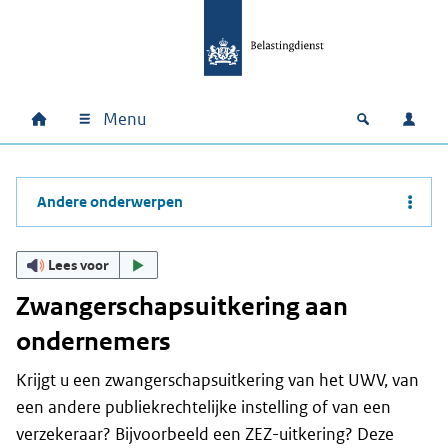
Ga naar hoofdinhoud
Ga direct naar hoofdnavigatie
Ga direct naar footer
Menu
Home
Open zoek
Inlo
Hoofdnavigatie
Andere onderwerpen
Lees voor
Zwangerschapsuitkering aan
ondernemers
Krijgt u een zwangerschapsuitkering van het UWV, van
een andere publiekrechtelijke instelling of van een
verzekeraar? Bijvoorbeeld een ZEZ-uitkering? Deze