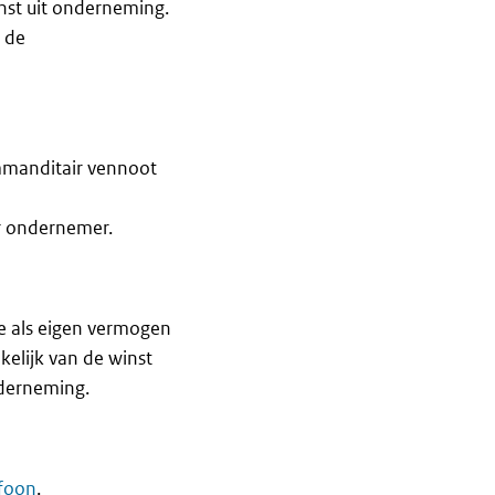
nst uit onderneming.
 de
mmanditair vennoot
r ondernemer.
te als eigen vermogen
kelijk van de winst
nderneming.
efoon
.