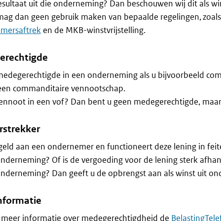
esultaat uit die onderneming? Dan beschouwen wij dit als wi
mag dan geen gebruik maken van bepaalde regelingen, zoals
mersaftrek
en de MKB-winstvrijstelling.
erechtigde
medegerechtigde in een onderneming als u bijvoorbeeld co
 een commanditaire vennootschap.
vennoot in een vof? Dan bent u geen medegerechtigde, maa
rstrekker
geld aan een ondernemer en functioneert deze lening in fei
nderneming? Of is de vergoeding voor de lening sterk afhan
nderneming? Dan geeft u de opbrengst aan als winst uit o
nformatie
r meer informatie over medegerechtigdheid de
BelastingTel