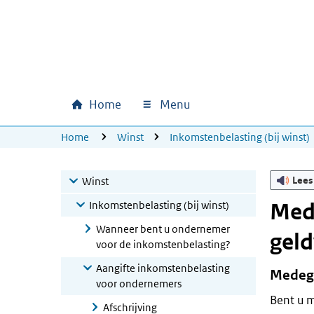
Ga naar hoofdinhoud
Ga direct naar hoofdnavigatie
Ga direct naar footer
Home
Menu
Hoofdnavigatie
U bevindt zich hier:
Home
Winst
Inkomstenbelasting (bij winst)
Lees
Winst
Inkomstenbelasting (bij winst)
Med
Wanneer bent u ondernemer
geld
voor de inkomstenbelasting?
Aangifte inkomstenbelasting
Medege
voor ondernemers
Bent u 
Afschrijving