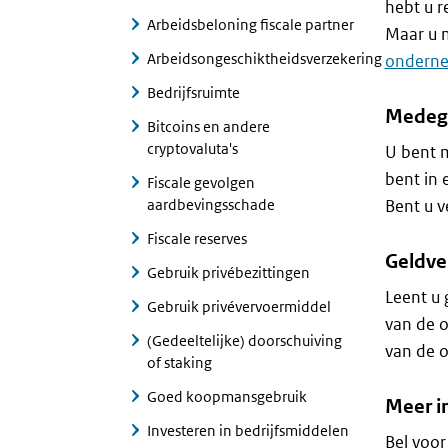
hebt u r
Arbeidsbeloning fiscale partner
Maar u 
Arbeidsongeschiktheidsverzekering
onderne
Bedrijfsruimte
Medeg
Bitcoins en andere
cryptovaluta's
U bent 
bent in
Fiscale gevolgen
aardbevingsschade
Bent u 
Fiscale reserves
Geldve
Gebruik privébezittingen
Leent u 
Gebruik privévervoermiddel
van de o
(Gedeeltelijke) doorschuiving
van de o
of staking
Goed koopmansgebruik
Meer i
Investeren in bedrijfsmiddelen
Bel voo