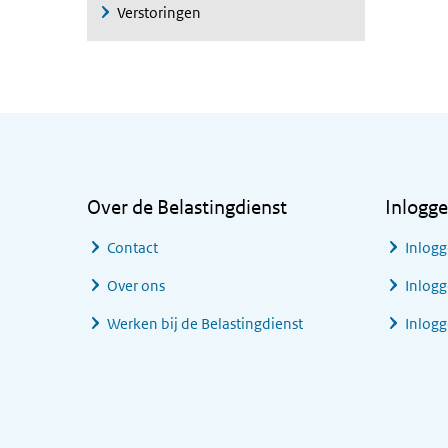
Verstoringen
Algemene informatie
Over de Belastingdienst
Inlogg
Contact
Inlogg
Over ons
Inlogg
Werken bij de Belastingdienst
Inlog