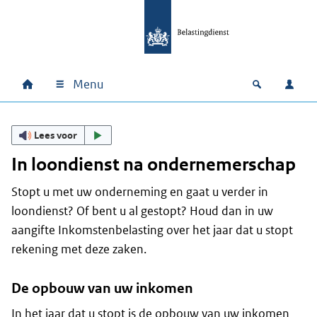
Ga naar hoofdinhoud
Ga direct naar hoofdnavigatie
Ga direct naar footer
Menu
Home
Open zoek
Inlo
Hoofdnavigatie
Lees voor
In loondienst na ondernemerschap
Stopt u met uw onderneming en gaat u verder in
loondienst? Of bent u al gestopt? Houd dan in uw
aangifte Inkomstenbelasting over het jaar dat u stopt
rekening met deze zaken.
De opbouw van uw inkomen
In het jaar dat u stopt is de opbouw van uw inkomen