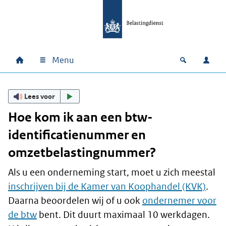
Ga naar hoofdinhoud
Ga direct naar hoofdnavigatie
Ga direct naar footer
Menu
Home
Open zoek
Inlo
Hoofdnavigatie
Lees voor
Hoe kom ik aan een btw-
identificatienummer en
omzetbelastingnummer?
Als u een onderneming start, moet u zich meestal
inschrijven bij de Kamer van Koophandel (KVK)
.
Daarna beoordelen wij of u ook
ondernemer voor
de btw
bent. Dit duurt maximaal 10 werkdagen.