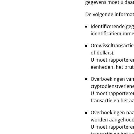
gegevens moet u daarn
De volgende informat
Identificerende geg
identificatienumme
Omwisseltransacties
of dollars).
U moet rapporteren 
eenheden, het bru
Overboekingen van c
cryptodienstverlene
U moet rapporteren
transactie en het 
Overboekingen naar 
worden aangehouden
U moet rapporteren