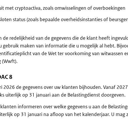
uit met cryptoactiva, zoals omwisselingen of overboekingen
loten status (zoals bepaalde overheidsinstanties of beursg
n de redelijkheid van de gegevens die de klant heeft ingevul
u gebruik maken van informatie die u mogelijk al hebt. Bijv
entificatieplicht van de Wet ter voorkoming van witwassen e
g (Wwft).
 DAC 8
ri 2026 de gegevens over uw klanten bijhouden. Vanaf 202
jks uiterlijk op 31 januari aan de Belastingdienst doorgeven.
klanten informeren over welke gegevens u aan de Belasting
terlijk op 31 januari na afloop van het kalenderjaar. U mag z