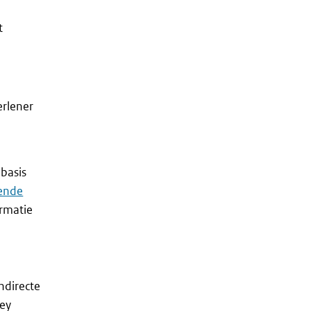
t
erlener
basis
rende
ormatie
ndirecte
ney