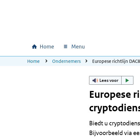
Ga naar hoofdinhoud
Ga direct naar hoofdnavigatie
Ga direct naar footer
Home
Menu
Hoofdnavigatie
U bevindt zich hier:
Home
Ondernemers
Europese richtlijn DAC
Lees voor
Europese r
cryptodien
Biedt u cryptodien
Bijvoorbeeld via ee