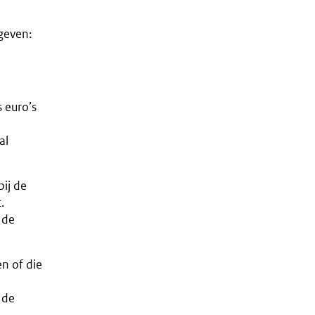
geven:
s euro’s
al
bij de
.
 de
n of die
 de