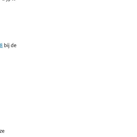
e
C8
bij de
ze