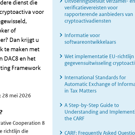
Uitvoeringsbesluit verzamel- e
dere dienst die
verificatievereisten voor
 cryptoactiva voor
rapporterende aanbieders van
gewisseld,
cryptoactivadiensten
oker of
Informatie voor
r? Dan krijgt u
softwareontwikkelaars
jk te maken met
Wet implementatie EU-richtlijn
jn DAC8 en het
gegevensuitwisseling cryptoact
rting Framework
International Standards for
Automatic Exchange of Inform
in Tax Matters
: 28 mei 2026
A Step-by-Step Guide to
?
Understanding and Implement
the CARF
rative Cooperation 8
 richtlijn die
CARF: Frequently Asked Questi