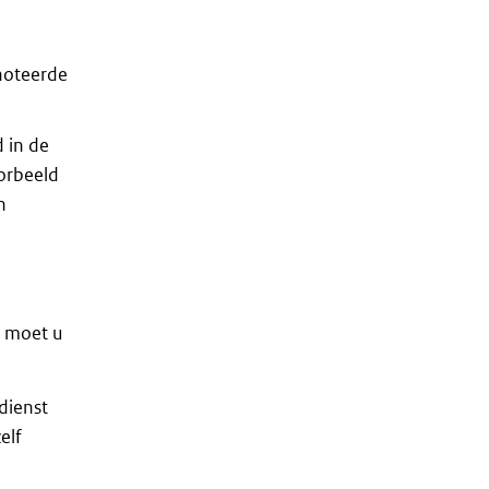
enoteerde
d in de
oorbeeld
n
7 moet u
dienst
elf