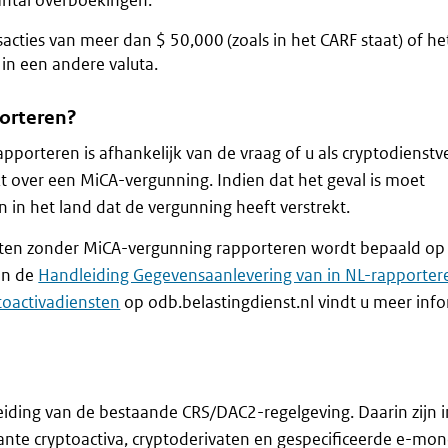
aantal overboekingen.
sacties van meer dan $ 50,000 (zoals in het CARF staat) of he
in een andere valuta.
orteren?
apporteren is afhankelijk van de vraag of u als cryptodienstv
kt over een MiCA-vergunning. Indien dat het geval is moet
in het land dat de vergunning heeft verstrekt.
ten zonder MiCA-vergunning rapporteren wordt bepaald op 
In de
Handleiding Gegevensaanlevering van in NL-rapporte
toactivadiensten
op odb.belastingdienst.nl vindt u meer inf
iding van de bestaande CRS/DAC2-regelgeving. Daarin zijn i
vante cryptoactiva, cryptoderivaten en gespecificeerde e-mo