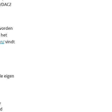
S/DAC2
 worden
 het
en/
vindt
de eigen
e
nd