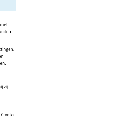
 met
buiten
ttingen.
en
en.
j zij
 Crypto-