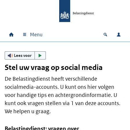
Ga naar hoofdinhoud
Ga direct naar hoofdnavigatie
Ga direct naar footer
Menu
Home
Open zoek
Inlo
Hoofdnavigatie
Lees voor
Stel uw vraag op social media
De Belastingdienst heeft verschillende
socialmedia-accounts. U kunt ons hier volgen
voor handige tips en achtergrondinformatie. U
kunt ook vragen stellen via 1 van deze accounts.
We helpen u graag.
Belastingdienst: vragen over