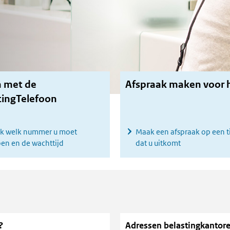
n met de
Afspraak maken voor 
tingTelefoon
jk welk nummer u moet
Maak een afspraak op een ti
en en de wachttijd
dat u uitkomt
?
Adressen belastingkantor