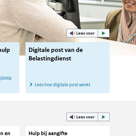
Uitgelicht
Lees voor
hulp
Digitale post van de
Belastingdienst
jdstip
Lees hoe digitale post werkt
Snel naar
Lees voor
en en
Hulp bij aangifte