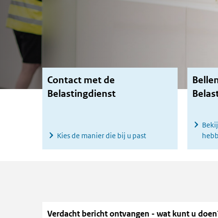
Contact met de
Belle
Belastingdienst
Belas
Beki
Kies de manier die bij u past
hebb
Verdacht bericht ontvangen - wat kunt u doen