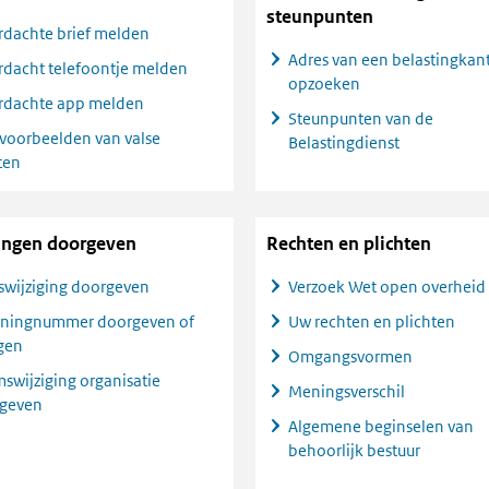
steunpunten
rdachte brief melden
Adres van een belastingkan
rdacht telefoontje melden
opzoeken
rdachte app melden
Steunpunten van de
 voorbeelden van valse
Belastingdienst
ten
ingen doorgeven
Rechten en plichten
swijziging doorgeven
Verzoek Wet open overheid
ningnummer doorgeven of
Uw rechten en plichten
igen
Omgangsvormen
swijziging organisatie
Meningsverschil
geven
Algemene beginselen van
behoorlijk bestuur