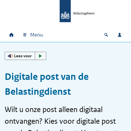
Ga naar hoofdinhoud
Ga direct naar hoofdnavigatie
Ga direct naar footer
Menu
Home
Open zoek
Inlo
Hoofdnavigatie
Lees voor
Digitale post van de
Belastingdienst
Wilt u onze post alleen digitaal
ontvangen? Kies voor digitale post