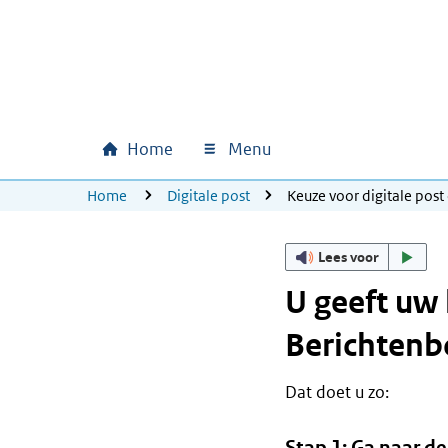
Ga naar hoofdinhoud
Ga direct naar hoofdnavigatie
Ga direct naar footer
Home
Menu
Hoofdnavigatie
U bevindt zich hier:
Home
Digitale post
Keuze voor digitale pos
Lees voor
U geeft uw 
Berichtenb
Dat doet u zo:
Stap 1: Ga naar d