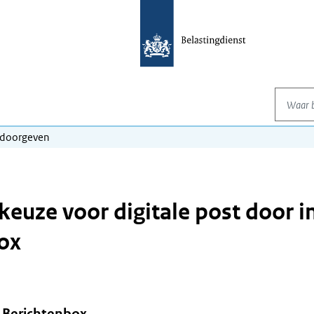
Waar be
t doorgeven
keuze voor digitale post door i
ox
e Berichtenbox