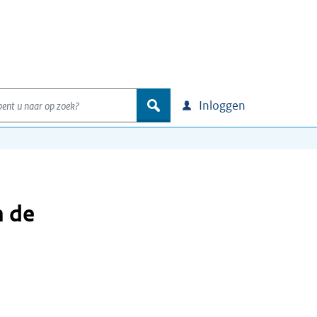
nt u naar op zoek?
zoek
Inloggen
n de