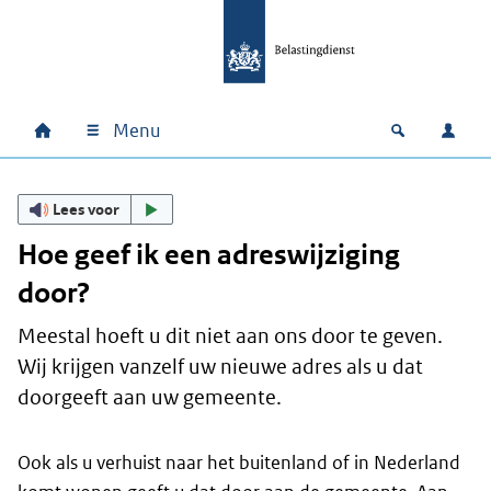
Ga naar hoofdinhoud
Ga direct naar hoofdnavigatie
Ga direct naar footer
Menu
Home
Open zoek
Inlo
Hoofdnavigatie
Lees voor
Hoe geef ik een adreswijziging
door?
Meestal hoeft u dit niet aan ons door te geven.
Wij krijgen vanzelf uw nieuwe adres als u dat
doorgeeft aan uw gemeente.
Ook als u verhuist naar het buitenland of in Nederland