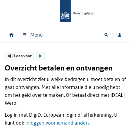
Ga naar hoofdinhoud
Ga direct naar hoofdnavigatie
Ga direct naar footer
Menu
Home
Open zoek
Inlo
Hoofdnavigatie
Lees voor
Overzicht betalen en ontvangen
In dit overzicht ziet u welke bedragen u moet betalen of
gaat ontvangen. Met alle informatie die u nodig hebt
om het geld over te maken. Of betaal direct met iDEAL |
Wero.
Log in met DigiD, European login of eHerkenning. U
kunt ook
inloggen voor iemand anders
.