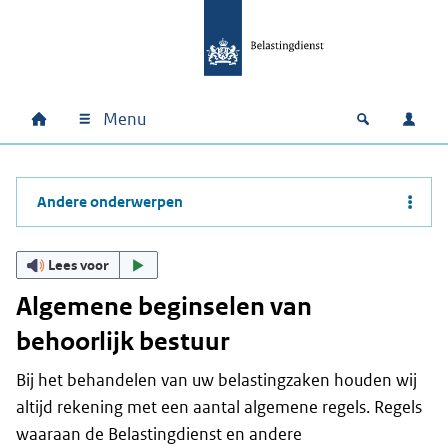
Ga naar hoofdinhoud
Ga direct naar hoofdnavigatie
Ga direct naar footer
Menu
Home
Open zoek
Inlo
Hoofdnavigatie
Andere onderwerpen
Lees voor
Algemene beginselen van
behoorlijk bestuur
Bij het behandelen van uw belastingzaken houden wij
altijd rekening met een aantal algemene regels. Regels
waaraan de Belastingdienst en andere