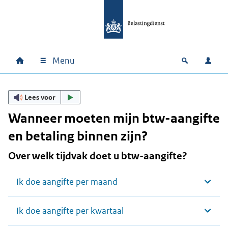
Ga naar hoofdinhoud
Ga direct naar hoofdnavigatie
Ga direct naar footer
Menu
Home
Open zoek
Inlo
Hoofdnavigatie
Lees voor
Wanneer moeten mijn btw-aangifte
en betaling binnen zijn?
Over welk tijdvak doet u btw-aangifte?
Ik doe aangifte per maand
Ik doe aangifte per kwartaal