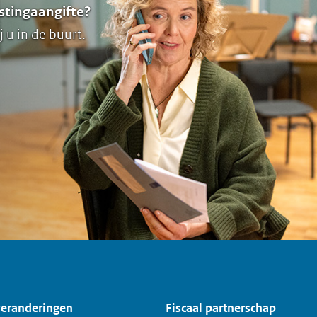
stingaangifte?
j u in de buurt.
veranderingen
Fiscaal partnerschap