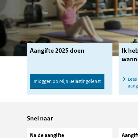
Aangifte 2025 doen
Ik he
wanne
Lees 
Inloggen op Mijn Belastingdienst
aang
Snel naar
Na de aangifte
Aangif