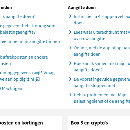
reiden
Aangifte doen
 ik aangifte doen?
Instructie: in 4 stappen zelf a
doen
e gegevens heb ik nodig voor
 belastingaangifte?
Lees waar u terechtkunt met 
over uw aangifte
eer moet mijn aangifte binnen
Online, met de app of op pap
aangifte doen
k aftrekposten en andere
msten
Hoe kan ik samen met mijn p
aangifte doen?
D-inloggegevens kwijt? Vraag
we aan op digid.nl
De vooraf ingevulde gegevens
(o
aangifte kloppen niet
p
D Machtigen
e
Hebt u problemen met Mijn
nt
Belastingdienst of de aangif
ni
eu
w
posten en kortingen
Box 3 en crypto's
ve