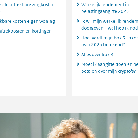
ns
zicht aftrekbare zorgkosten
Werkelijk rendement in
te
5
belastingaangifte 2025
r)
ekbare kosten eigen woning
Ik wil mijn werkelijk rende
doorgeven – wat heb ik nod
aftrekposten en kortingen
Hoe wordt mijn box 3-ink
over 2025 berekend?
Alles over box 3
Moet ik aangifte doen en be
betalen over mijn crypto's?