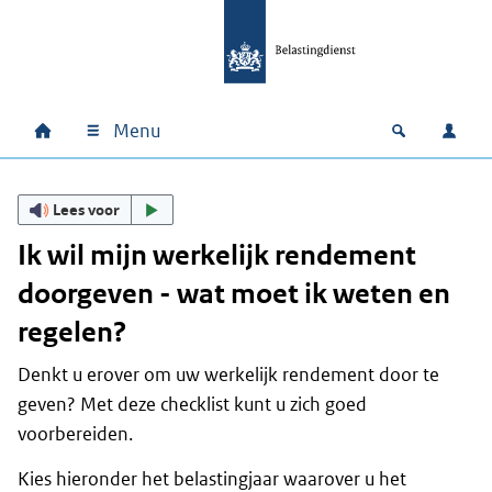
Ga naar hoofdinhoud
Ga direct naar hoofdnavigatie
Ga direct naar footer
Menu
Home
Open zoek
Inlo
Hoofdnavigatie
Lees voor
Ik wil mijn werkelijk rendement
doorgeven - wat moet ik weten en
regelen?
Denkt u erover om uw werkelijk rendement door te
geven? Met deze checklist kunt u zich goed
voorbereiden.
Kies hieronder het belastingjaar waarover u het