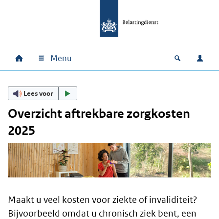
Ga naar hoofdinhoud
Ga direct naar hoofdnavigatie
Ga direct naar footer
Menu
Home
Open zoek
Inlo
Hoofdnavigatie
Lees voor
Overzicht aftrekbare zorgkosten
2025
Maakt u veel kosten voor ziekte of invaliditeit?
Bijvoorbeeld omdat u chronisch ziek bent, een