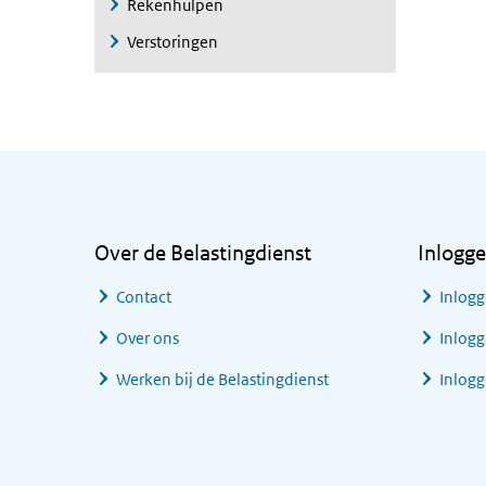
Rekenhulpen
Verstoringen
Algemene informatie
Over de Belastingdienst
Inlogg
Contact
Inlogg
Over ons
Inlogg
Werken bij de Belastingdienst
Inlog