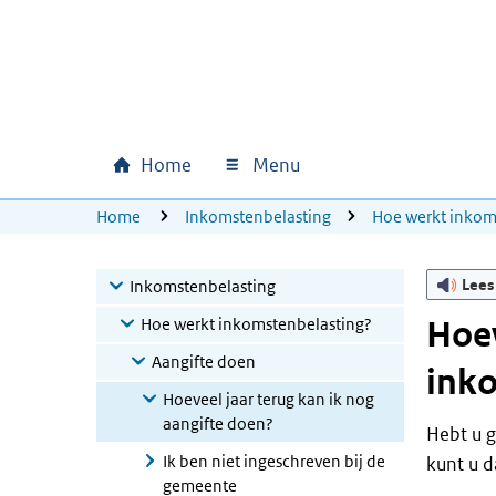
Ga naar hoofdinhoud
Ga direct naar hoofdnavigatie
Ga direct naar footer
Home
Menu
Hoofdnavigatie
U bevindt zich hier:
Home
Inkomstenbelasting
Hoe werkt inkom
Lees
Inkomstenbelasting
Hoe werkt inkomstenbelasting?
Hoev
Aangifte doen
ink
Hoeveel jaar terug kan ik nog
aangifte doen?
Hebt u g
Ik ben niet ingeschreven bij de
kunt u d
gemeente