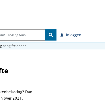
nt u naar op zoek?
zoek
Inloggen
og aangifte doen?
fte
stenbelasting? Dan
en over 2021.