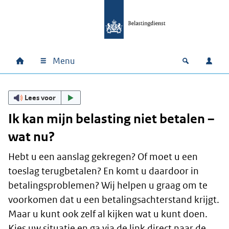
Ga naar hoofdinhoud
Ga direct naar hoofdnavigatie
Ga direct naar footer
Menu
Home
Open zoek
Inlo
Hoofdnavigatie
Lees voor
Ik kan mijn belasting niet betalen –
wat nu?
Hebt u een aanslag gekregen? Of moet u een
toeslag terugbetalen? En komt u daardoor in
betalingsproblemen? Wij helpen u graag om te
voorkomen dat u een betalingsachterstand krijgt.
Maar u kunt ook zelf al kijken wat u kunt doen.
Kies uw situatie en ga via de link direct naar de