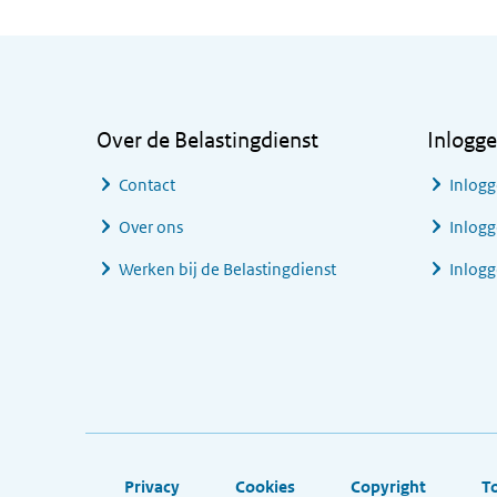
Algemene informatie
Over de Belastingdienst
Inlogg
Contact
Inlogg
Over ons
Inlogg
Werken bij de Belastingdienst
Inlog
Footer links
Privacy
Cookies
Copyright
T