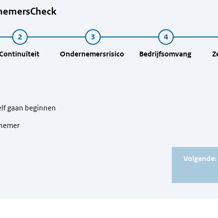
nemersCheck
Continuïteit
Ondernemersrisico
Bedrijfsomvang
Z
e
zelf gaan beginnen
rnemer