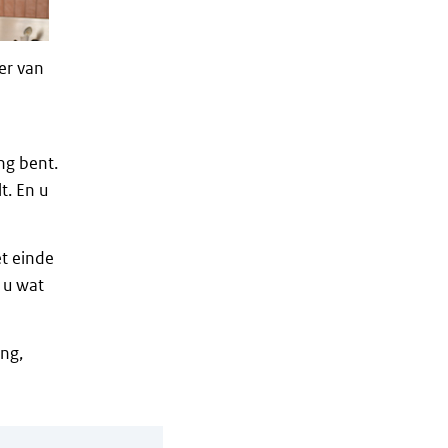
er van
ng bent.
t. En u
t einde
 u wat
ing,