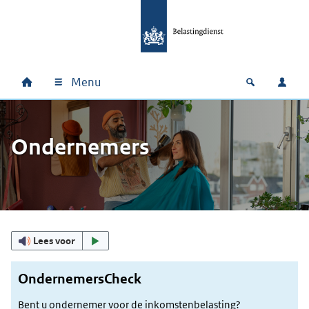
Ga naar hoofdinhoud
Ga direct naar hoofdnavigatie
Ga direct naar footer
Menu
Home
Open zoek
Inlo
Hoofdnavigatie
Ondernemers
Uitgelicht
Lees voor
OndernemersCheck
Bent u ondernemer voor de inkomstenbelasting?