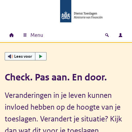
Ga naar hoofdinhoud
Ga direct naar hoofdnavigatie
Ga direct naar footer
Menu
Home
Open zoek
Inlo
Hoofdnavigatie
Lees voor
Check. Pas aan. En door.
Veranderingen in je leven kunnen
invloed hebben op de hoogte van je
toeslagen. Verandert je situatie? Kijk
dan wat dit voor je toeslagen