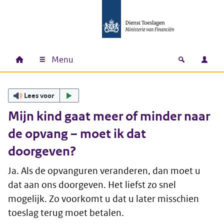
Ga naar hoofdinhoud
Ga direct naar hoofdnavigatie
Ga direct naar footer
Menu
Home
Open zoek
Inlo
Hoofdnavigatie
Lees voor
Mijn kind gaat meer of minder naar
de opvang – moet ik dat
doorgeven?
Ja. Als de opvanguren veranderen, dan moet u
dat aan ons doorgeven. Het liefst zo snel
mogelijk. Zo voorkomt u dat u later misschien
toeslag terug moet betalen.