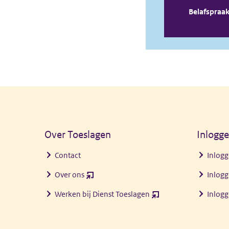
Algemene informatie
Over Toeslagen
Inlogg
Contact
Inlogg
Over ons
Inlogg
(opent
nieuw
Werken bij Dienst Toeslagen
Inlog
(opent
venster)
nieuw
venster)