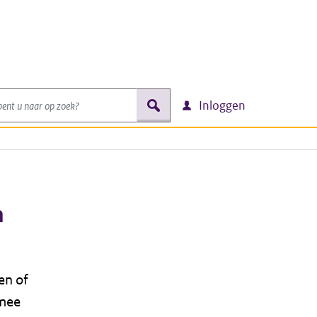
nt u naar op zoek?
zoek
Inloggen
n
en of
rmee