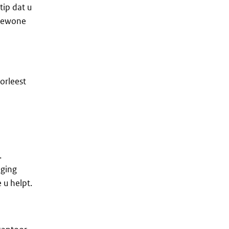
tip dat u
 gewone
orleest
.
ging
 u helpt.