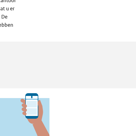
ekantoor
at u er
. De
hebben