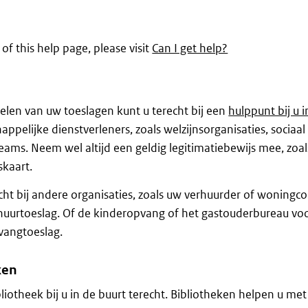
 of this help page, please visit
Can I get help?
elen van uw toeslagen kunt u terecht bij een
hulppunt bij u i
happelijke dienstverleners, zoals welzijnsorganisaties, sociaal
eams. Neem wel altijd een geldig legitimatiebewijs mee, zoa
skaart.
ht bij andere organisaties, zoals uw verhuurder of woningco
 huurtoeslag. Of de kinderopvang of het gastouderbureau vo
vangtoeslag.
ken
liotheek bij u in de buurt terecht. Bibliotheken helpen u met