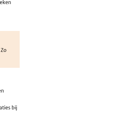
heken
 Zo
en
ties bij