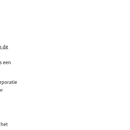
n de
ls een
rporatie
or
 het