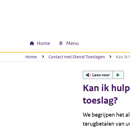
Ga naar hoofdinhoud
Ga direct naar hoofdnavigatie
Ga direct naar footer
Home
Menu
Hoofdnavigatie
U bevindt zich hier:
Home
Contact met Dienst Toeslagen
Kan ik 
Lees voor
Kan ik hulp
toeslag?
We begrijpen het al
terugbetalen van uw