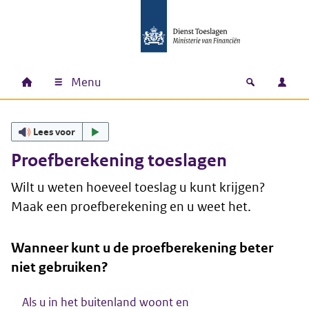
Ga naar hoofdinhoud
Ga direct naar hoofdnavigatie
Ga direct naar footer
Menu
Home
Open zoek
Inlo
Hoofdnavigatie
Lees voor
Proefberekening toeslagen
Wilt u weten hoeveel toeslag u kunt krijgen?
Maak een proefberekening en u weet het.
Wanneer kunt u de proefberekening beter
niet gebruiken?
Als u in het buitenland woont en