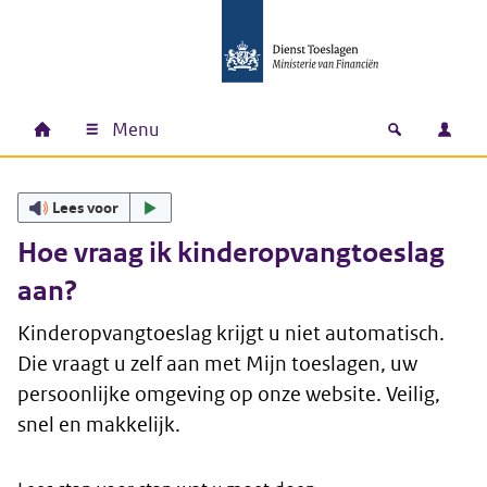
Ga naar hoofdinhoud
Ga direct naar hoofdnavigatie
Ga direct naar footer
Menu
Home
Open zoek
Inlo
Hoofdnavigatie
Lees voor
Hoe vraag ik kinderopvangtoeslag
aan?
Kinderopvangtoeslag krijgt u niet automatisch.
Die vraagt u zelf aan met Mijn toeslagen, uw
persoonlijke omgeving op onze website. Veilig,
snel en makkelijk.