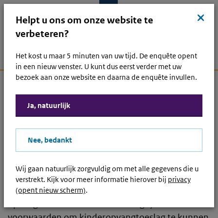
Ga naar hoofdinhoud
Ga direct naar hoofdnavigatie
Ga direct naar footer
Sluit
kruis
Helpt u ons om onze website te
verbeteren?
Het kost u maar 5 minuten van uw tijd. De enquête opent
Menu
Home
Open zoek
Inlo
Hoofdnavigatie
in een nieuw venster. U kunt dus eerst verder met uw
bezoek aan onze website en daarna de enquête invullen.
Lees voor
Ja, natuurlijk
Kan ik kinderopvangtoeslag
krijgen?
Nee, bedankt
U wilt dat uw kinderen goed opgevangen worden
terwijl u werkt. En dat is zeker niet goedkoop.
Wij gaan natuurlijk zorgvuldig om met alle gegevens die u
Daarom is er de kinderopvangtoeslag: een
verstrekt. Kijk voor meer informatie hierover bij
privacy
tegemoetkoming in de kosten van geregistreerde
(opent nieuw scherm)
.
opvang. Lees hieronder de belangrijkste
voorwaarden om kinderopvangtoeslag te kunnen