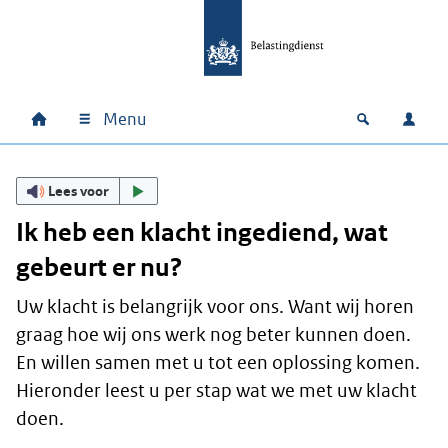
Ga naar hoofdinhoud
Ga direct naar hoofdnavigatie
Ga direct naar footer
Menu
Home
Open zoek
Inlo
Hoofdnavigatie
Lees voor
Ik heb een klacht ingediend, wat
gebeurt er nu?
Uw klacht is belangrijk voor ons. Want wij horen
graag hoe wij ons werk nog beter kunnen doen.
En willen samen met u tot een oplossing komen.
Hieronder leest u per stap wat we met uw klacht
doen.