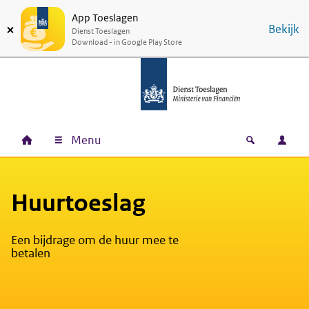
App Toeslagen
Ga naar hoofdinhoud
Ga direct naar hoofdnavigatie
Ga direct naar footer
Bekijk
Dienst Toeslagen
Download - in Google Play Store
Menu
Home
Open zoek
Inlo
Hoofdnavigatie
Huurtoeslag
Een bijdrage om de huur mee te
betalen