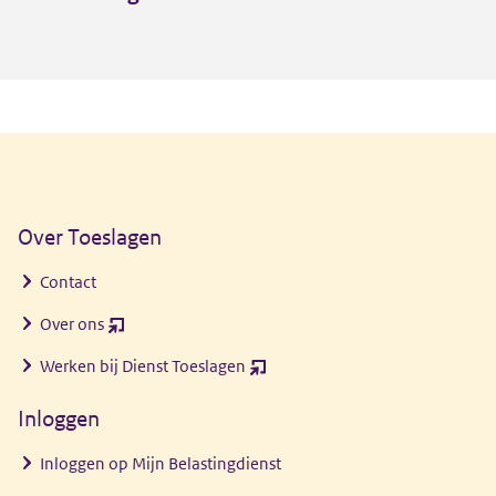
Algemene informatie
Over Toeslagen
Contact
Over ons
(opent
nieuw
Werken bij Dienst Toeslagen
(opent
venster)
nieuw
Inloggen
venster)
Inloggen op Mijn Belastingdienst