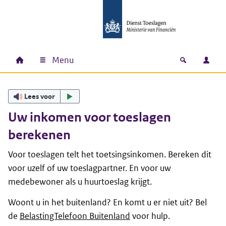
Ga naar hoofdinhoud
Ga direct naar hoofdnavigatie
Ga direct naar footer
Menu
Home
Open zoek
Inlo
Hoofdnavigatie
Lees voor
Uw inkomen voor toeslagen
berekenen
Voor toeslagen telt het toetsingsinkomen. Bereken dit
voor uzelf of uw toeslagpartner. En voor uw
medebewoner als u huurtoeslag krijgt.
Woont u in het buitenland? En komt u er niet uit? Bel
de
BelastingTelefoon Buitenland
voor hulp.