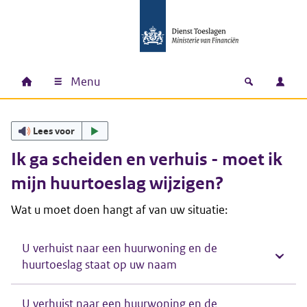
Ga naar hoofdinhoud
Ga direct naar hoofdnavigatie
Ga direct naar footer
Menu
Home
Open zoek
Inlo
Hoofdnavigatie
Lees voor
Ik ga scheiden en verhuis - moet ik
mijn huurtoeslag wijzigen?
Wat u moet doen hangt af van uw situatie:
U verhuist naar een huurwoning en de
huurtoeslag staat op uw naam
U verhuist naar een huurwoning en de