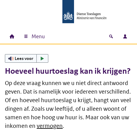
Ga naar hoofdinhoud
Ga direct naar hoofdnavigatie
Ga direct naar footer
Menu
Home
Open zoek
Inlo
Hoofdnavigatie
Lees voor
Hoeveel huurtoeslag kan ik krijgen?
Op deze vraag kunnen we u niet direct antwoord
geven. Dat is namelijk voor iedereen verschillend.
Of en hoeveel huurtoeslag u krijgt, hangt van veel
dingen af. Zoals uw leeftijd, of u alleen woont of
samen en hoe hoog uw huur is. Maar ook van uw
inkomen en
vermogen
.