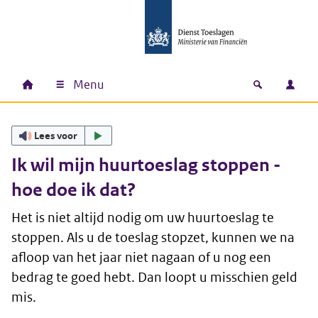
Ga naar hoofdinhoud
Ga direct naar hoofdnavigatie
Ga direct naar footer
Menu
Home
Open zoek
Inlo
Hoofdnavigatie
Lees voor
Ik wil mijn huurtoeslag stoppen -
hoe doe ik dat?
Het is niet altijd nodig om uw huurtoeslag te
stoppen. Als u de toeslag stopzet, kunnen we na
afloop van het jaar niet nagaan of u nog een
bedrag te goed hebt. Dan loopt u misschien geld
mis.