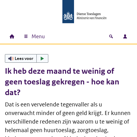
Ga naar hoofdinhoud
Ga direct naar hoofdnavigatie
Ga direct naar footer
Menu
Home
Open zoek
Inlo
Hoofdnavigatie
Lees voor
Ik heb deze maand te weinig of
geen toeslag gekregen - hoe kan
dat?
Dat is een vervelende tegenvaller als u
onverwacht minder of geen geld krijgt. Er kunnen
verschillende redenen zijn waarom u te weinig of
helemaal geen huurtoeslag, zorgtoeslag,