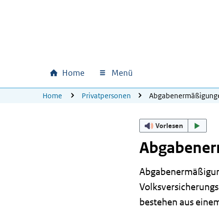
Zum Hauptinhalt springen
Zur Hauptnavigation springen
Zum Footer springen
Home
Menü
Hauptnavigation
U bevindt zich hier:
Home
Privatpersonen
Abgabenermäßigung
Vorlesen
Abgabenerm
Abgabenermäßigung
Volksversicherungs
bestehen aus einem