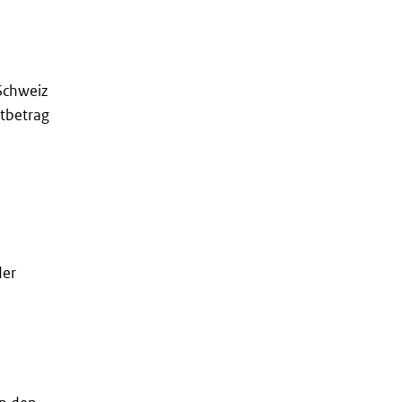
 Schweiz
tbetrag
der