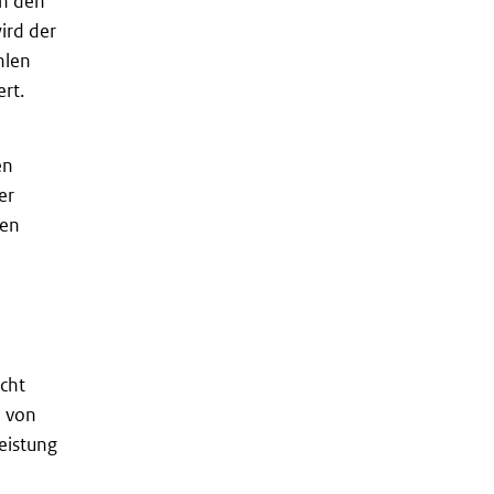
in den
ird der
hlen
rt.
en
er
den
icht
n von
eistung