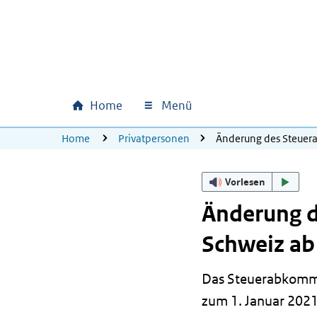
Zum Hauptinhalt springen
Zur Hauptnavigation springen
Zum Footer springen
Home
Menü
Hauptnavigation
U bevindt zich hier:
Home
Privatpersonen
Änderung des Steuer
Vorlesen
Änderung 
Schweiz ab
Das Steuerabkomme
zum 1. Januar 2021