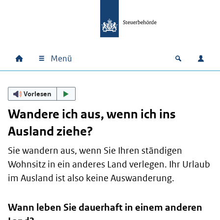
Zum Hauptinhalt springen
Zur Hauptnavigation springen
Zum Footer springen
Menü
Home
Open zoek
Anm
Hauptnavigation
Vorlesen
Wandere ich aus, wenn ich ins
Ausland ziehe?
Sie wandern aus, wenn Sie Ihren ständigen
Wohnsitz in ein anderes Land verlegen. Ihr Urlaub
im Ausland ist also keine Auswanderung.
Wann leben Sie dauerhaft in einem anderen