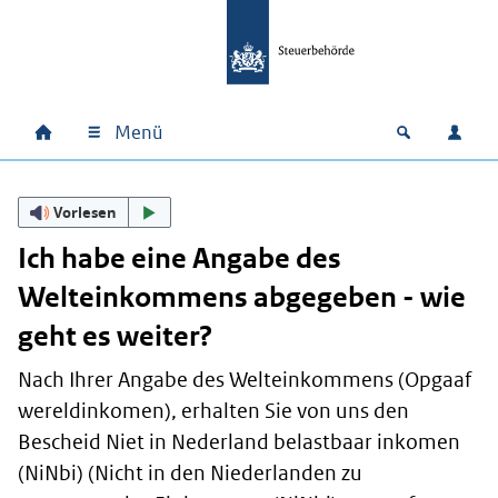
Zum Hauptinhalt springen
Zur Hauptnavigation springen
Zum Footer springen
Menü
Home
Open zoek
Anm
Hauptnavigation
Vorlesen
Ich habe eine Angabe des
Welteinkommens abgegeben - wie
geht es weiter?
Nach Ihrer Angabe des Welteinkommens (
Opgaaf
wereldinkomen
), erhalten Sie von uns den
Bescheid
Niet in Nederland belastbaar inkomen
(
NiNbi
) (Nicht in den Niederlanden zu