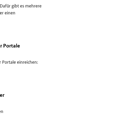
 Dafür gibt es mehrere
er einen
einreichen
r Portale
 Portale einreichen:
erer Portale einreichen
er
en