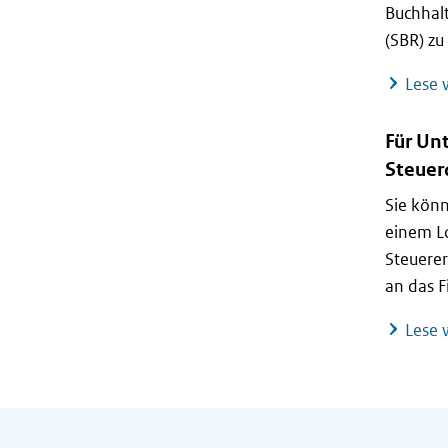
Buchhalt
(SBR) z
Lese w
Für Un
Steuerd
Sie könn
einem Lo
Steuerer
an das 
Lese w
Allgemeine Informationen