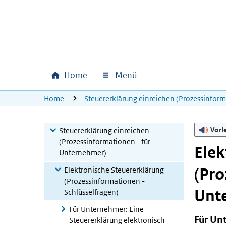
Zum Hauptinhalt springen
Zur Hauptnavigation springen
Zum Footer springen
Home
Menü
Hauptnavigation
U bevindt zich hier:
Home
Steuererklärung einreichen (Prozessinfor
Vorl
Steuererklärung einreichen
(Prozessinformationen - für
Elek
Unternehmer)
(Pro
Elektronische Steuererklärung
(Prozessinformationen -
Unt
Schlüsselfragen)
Für Unternehmer: Eine
Für Un
Steuererklärung elektronisch