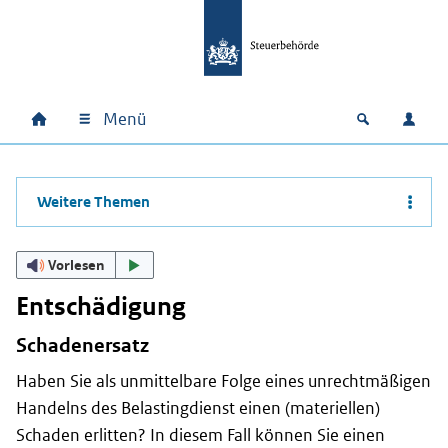
Zum Hauptinhalt springen
Zur Hauptnavigation springen
Zum Footer springen
Menü
Home
Open zoek
Anm
Hauptnavigation
Weitere Themen
Vorlesen
Entschädigung
Schadenersatz
Haben Sie als unmittelbare Folge eines unrechtmäßigen
Handelns des Belastingdienst einen (materiellen)
Schaden erlitten? In diesem Fall können Sie einen