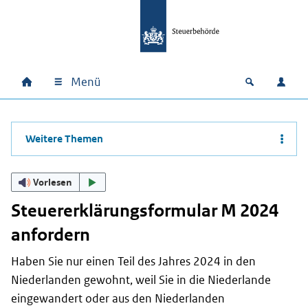
Zum Hauptinhalt springen
Zur Hauptnavigation springen
Zum Footer springen
Menü
Home
Open zoek
Anm
Hauptnavigation
Weitere Themen
Vorlesen
Steuererklärungsformular M 2024
anfordern
Haben Sie nur einen Teil des Jahres 2024 in den
Niederlanden gewohnt, weil Sie in die Niederlande
eingewandert oder aus den Niederlanden