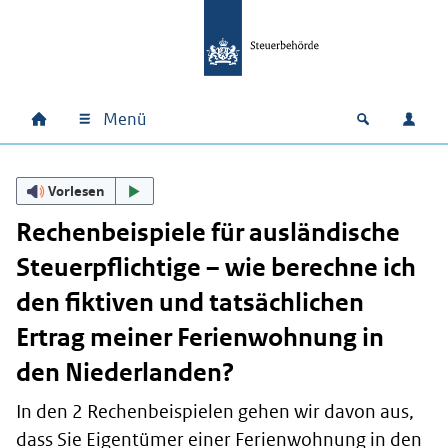
Zum Hauptinhalt springen
Zur Hauptnavigation springen
Zum Footer springen
Menü
Home
Open zoek
Anm
Hauptnavigation
Vorlesen
Rechenbeispiele für ausländische
Steuerpflichtige – wie berechne ich
den fiktiven und tatsächlichen
Ertrag meiner Ferienwohnung in
den Niederlanden?
In den 2 Rechenbeispielen gehen wir davon aus,
dass Sie Eigentümer einer Ferienwohnung in den