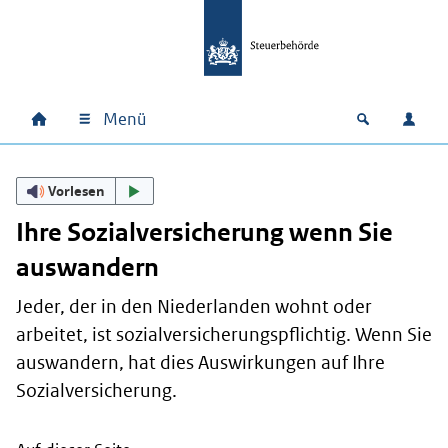
Zum Hauptinhalt springen
Zur Hauptnavigation springen
Zum Footer springen
Menü
Home
Open zoek
Anm
Hauptnavigation
Vorlesen
Ihre Sozialversicherung wenn Sie
auswandern
Jeder, der in den Niederlanden wohnt oder
arbeitet, ist sozialversicherungspflichtig. Wenn Sie
auswandern, hat dies Auswirkungen auf Ihre
Sozialversicherung.